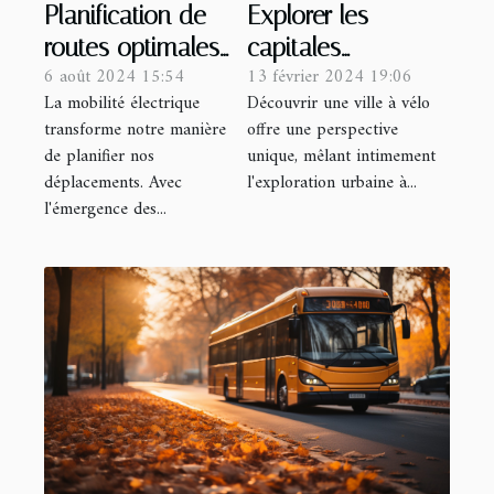
Explorer les
Planification de
capitales
routes optimales
13 février 2024 19:06
6 août 2024 15:54
européennes en
avec des voitures
Découvrir une ville à vélo
La mobilité électrique
vélo : un guide
électriques en
offre une perspective
transforme notre manière
pour les
location
unique, mêlant intimement
de planifier nos
cyclotouristes
l'exploration urbaine à...
déplacements. Avec
l'émergence des...