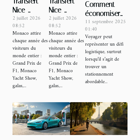
Transfert
Transfert
Comment
Nice-
Nice-
économiser
2 juillet 2026
2 juillet 2026
Monaco :
Monaco :
11 septembre 2025
sur le
08:52
08:52
réservez
réservez
01:40
stationnement
Monaco attire
Monaco attire
Voyager peut
une
une
chaque année des
chaque année des
lors de vos
représenter un défi
limousine
limousine
visiteurs du
visiteurs du
voyages ?
logistique, surtout
Mercedes
Mercedes
monde entier :
monde entier :
lorsqu’il s’agit de
Grand Prix de
Grand Prix de
Benz avec
Benz avec
trouver un
F1, Monaco
F1, Monaco
VIP Only !
VIP Only !
stationnement
Yacht Show,
Yacht Show,
abordable...
galas,...
galas,...