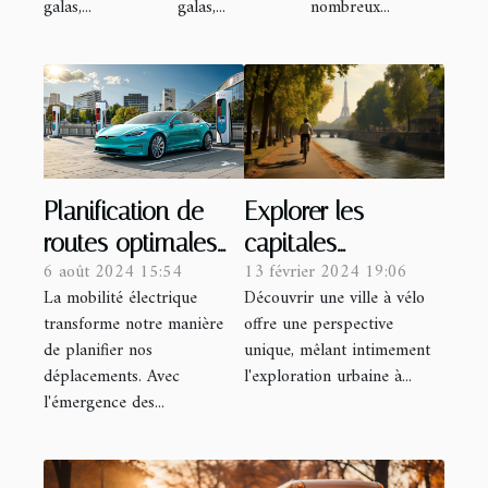
galas,...
galas,...
nombreux...
Explorer les
Planification de
capitales
routes optimales
13 février 2024 19:06
6 août 2024 15:54
européennes en
avec des voitures
Découvrir une ville à vélo
La mobilité électrique
vélo : un guide
électriques en
offre une perspective
transforme notre manière
pour les
location
unique, mêlant intimement
de planifier nos
cyclotouristes
l'exploration urbaine à...
déplacements. Avec
l'émergence des...