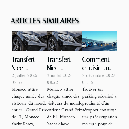
ARTICLES SIMILAIRES
Transfert
Transfert
Comment
Nice-
Nice-
choisir un
2 juillet 2026
2 juillet 2026
8 décembre 2025
Monaco :
Monaco :
parking
08:52
08:52
01:35
réservez
réservez
sécurisé
Monaco attire
Monaco attire
Trouver un
une
une
près d'un
chaque année des
chaque année des
parking sécurisé à
limousine
limousine
aéroport ?
visiteurs du monde
visiteurs du monde
proximité d’un
Mercedes
Mercedes
entier : Grand Prix
entier : Grand Prix
aéroport constitue
de F1, Monaco
de F1, Monaco
une préoccupation
Benz avec
Benz avec
Yacht Show,
Yacht Show,
majeure pour de
VIP Only !
VIP Only !