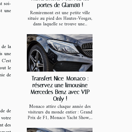
t soi-
portes de Glam88 !
st une
Remiremont est une petite ville
située au pied des Hautes-Vosges,
dans laquelle se trouve une...
 de la
is une
 C’est
out le
nie de
Transfert Nice-Monaco :
réservez une limousine
Mercedes Benz avec VIP
Only !
Monaco attire chaque année des
ude de
visiteurs du monde entier : Grand
Prix de F1, Monaco Yacht Show,...
 votre
nt des