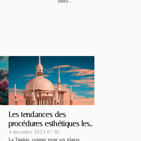
entre...
Les tendances des
procédures esthétiques les
4 décembre 2023 07:30
plus demandées en Tunisie
La Tunisie, connue pour ses plages