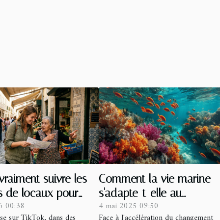
 vraiment suivre les
Comment la vie marine
s de locaux pour
s'adapte-t-elle au
6 00:38
4 mai 2025 09:50
 malin ?
changement climatique ?
ise sur TikTok, dans des
Face à l'accélération du changement