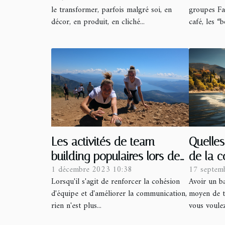
le transformer, parfois malgré soi, en
groupes Fa
décor, en produit, en cliché...
café, les “
Les activités de team
Quelles
building populaires lors de
de la c
1 décembre 2023 10:38
17 septem
séminaires en Corse
bateau 
Lorsqu'il s'agit de renforcer la cohésion
Avoir un ba
d'équipe et d'améliorer la communication,
moyen de t
rien n'est plus...
vous voulez