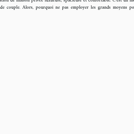
cation de maison privée luxueuse, spacieuse et confortable. C’est un 
e de couple. Alors, pourquoi ne pas employer les grands moyens p