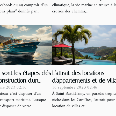
cebook ou au comptoir d’un
climatique, la vie marine se trouve à l
bons plans” donnés par...
croisée des chemins,...
 sont les étapes clés
L'attrait des locations
onstruction d'un
d'appartements et de vill
bre 2023 02:16
16 septembre 2023 02:46
de plaisance ?
avec piscine à Saint
teau, c’est disposer d’un
À Saint Barthélemy, un paradis tropic
Barthélemy
ransport maritime. Lorsque
niché dans les Caraïbes, l'attrait pour 
 disposer de votre...
location de villas et...